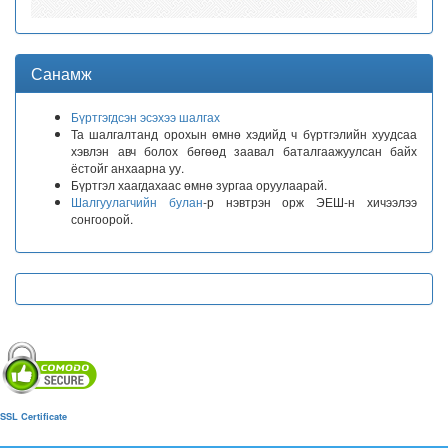
Санамж
Бүртгэгдсэн эсэхээ шалгах
Та шалгалтанд орохын өмнө хэдийд ч бүртгэлийн хуудсаа
хэвлэн авч болох бөгөөд заавал баталгаажуулсан байх
ёстойг анхаарна уу.
Бүртгэл хаагдахаас өмнө зургаа оруулаарай.
Шалгуулагчийн булан
-р нэвтрэн орж ЭЕШ-н хичээлээ
сонгоорой.
SSL Certificate