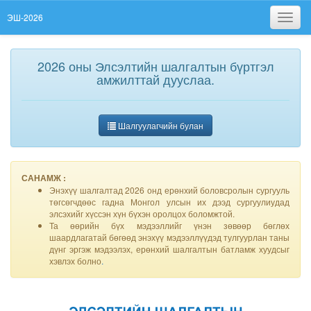
ЭШ-2026
Toggl
2026 оны Элсэлтийн шалгалтын бүртгэл
амжилттай дууслаа.
Шалгуулагчийн булан
САНАМЖ :
Энэхүү шалгалтад 2026 онд ерөнхий боловсролын сургууль
төгсөгчдөөс гадна Монгол улсын их дээд сургуулиудад
элсэхийг хүссэн хүн бүхэн оролцох боломжтой.
Та өөрийн бүх мэдээллийг үнэн зөвөөр бөглөх
шаардлагатай бөгөөд энэхүү мэдээллүүдэд тулгуурлан таны
дүнг эргэж мэдээлэх, ерөнхий шалгалтын батламж хуудсыг
хэвлэх болно
.