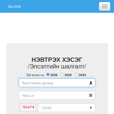
ЭШ-2026
Toggl
НЭВТРЭХ ХЭСЭГ
/Элсэлтийн шалгалт/
ЭШ өгсөн он :
2026
2025
2024
Бүртгэлийн
дугаар
Password